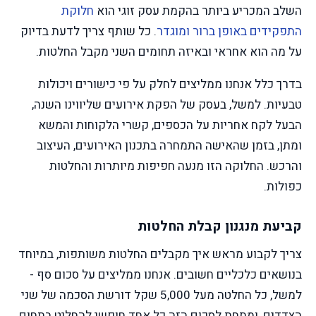
השלב המכריע ביותר בהקמת עסק זוגי הוא
חלוקת
התפקידים באופן ברור ומוגדר
. כל שותף צריך לדעת בדיוק
על מה הוא אחראי ובאיזה תחומים השני מקבל החלטות.
בדרך כלל אנחנו ממליצים לחלק על פי כישורים ויכולות
טבעיות. למשל, בעסק של הפקת אירועים שליווינו השנה,
הבעל לקח אחריות על הכספים, קשרי הלקוחות והמשא
ומתן, בזמן שהאישה התמחרה בתכנון האירועים, העיצוב
והרכש. החלוקה הזו מנעה חפיפות מיותרות והחלטות
כפולות.
קביעת מנגנון קבלת החלטות
צריך לקבוע מראש איך מקבלים החלטות משותפות, במיוחד
בנושאים כלכליים חשובים. אנחנו ממליצים על סכום סף -
למשל, כל החלטה מעל 5,000 שקל דורשת הסכמה של שני
הצדדים, ומתחת לסכום הזה כל אחד חופשי להחליט בתחום