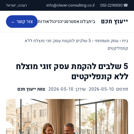
☎ 053-2290030
info@clever-consulting.co.il
רעננה, ישראל
ייעוץ חכם
בית
בלוג
אסטרטגיה
ניהול
אודות
צור קשר ←
בית
‹
עסק משפחתי
‹
5 שלבים להקמת עסק זוגי מוצלח ללא
קונפליקטים
5 שלבים להקמת עסק זוגי מוצלח
ללא קונפליקטים
פורסם:
2026-05-10
· עודכן:
2026-05-10
·
צוות ייעוץ חכם