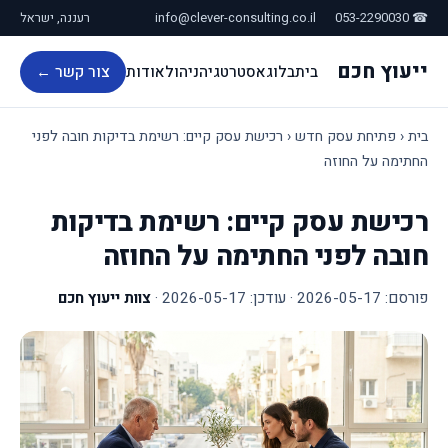
☎ 053-2290030
info@clever-consulting.co.il
רעננה, ישראל
ייעוץ חכם
בית
בלוג
אסטרטגיה
ניהול
אודות
צור קשר ←
בית
‹
פתיחת עסק חדש
‹
רכישת עסק קיים: רשימת בדיקות חובה לפני
החתימה על החוזה
רכישת עסק קיים: רשימת בדיקות
חובה לפני החתימה על החוזה
פורסם:
2026-05-17
· עודכן:
2026-05-17
·
צוות ייעוץ חכם