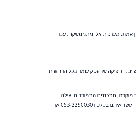
בזמן אמת. מערכות אלו מתממשקות עם
יים, וודיפיקה שהעסק עומד בכל הדרישות
ב מוקדם, מתכננים התמודדות יעילה
ומקיימים ניטור רציף. אם אתם מעוניינים בליווי מקצועי לבניית תוכנית ניהול סיכונים מותאמת לעסק שלכם, צרו קשר איתנו בטלפון 053-2290030 או