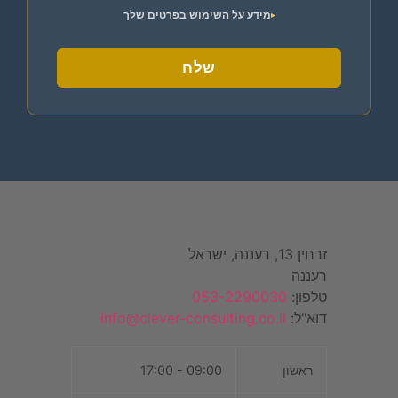
מידע על השימוש בפרטים שלך
שלח
זרחין 13, רעננה, ישראל
רעננה
טלפון:
053-2290030
דוא"ל:
info@clever-consulting.co.il
ראשון
09:00 - 17:00