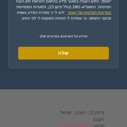
ייאספו, יוחזקו ויעובדו במאגר מידע בהתאם להוראות חוק הגנת
הפרטיות, התשמ"א–1981 (כולל תיקון 13), ולמטרות המפורטות
במדיניות הפרטיות של האתר
. ידוע לי כי מסירת המידע נעשית
מרצוני החופשי, וכי עומדות לי הזכויות המוקנות לי לפי החוק.
מידע על השימוש בפרטים שלך
שלח
זרחין 13, רעננה, ישראל
רעננה
טלפון:
053-2290030