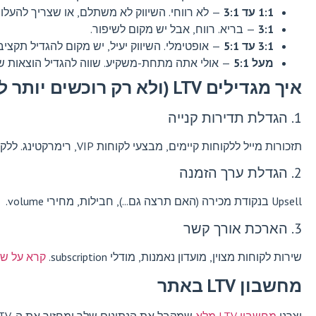
1:1 עד 3:1
— לא רווחי. השיווק לא משתלם, או שצריך להעלות LTV או להוריד AC
3:1
— בריא. רווח, אבל יש מקום לשיפור.
3:1 עד 5:1
— אופטימלי. השיווק יעיל, יש מקום להגדיל תקציב.
מעל 5:1
— אולי אתה מתחת-משקיע. שווה להגדיל הוצאות שיו
איך מגדילים LTV (ולא רק רוכשים יותר לקוחות)
1. הגדלת תדירות קנייה
תזכורות מייל ללקוחות קיימים, מבצעי לקוחות VIP, רימרקטינג. ללקוח קיים זה הרבה יותר זול לקנות שוב.
2. הגדלת ערך הזמנה
Upsell בנקודת מכירה (האם תרצה גם...), חבילות, מחירי volume.
3. הארכת אורך קשר
שירות לקוחות מצוין, מועדון נאמנות, מודלי subscription.
קרא על שי
מחשבון LTV באתר