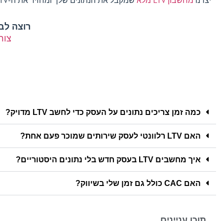
יצרנו
מחשבון LTV מלא
שמקבל את הנתונים שלך ומחזיר את ה-LTV הרווחי. שווה כמה דקות.
רוצה לבחון את ה-TV
צור
כמה זמן צריכים נתונים על העסק כדי לחשב LTV מדויק?
האם LTV רלוונטי לעסק שירותים שמוכר פעם אחת?
איך מחשבים LTV בעסק חדש בלי נתונים היסטוריים?
האם CAC כולל גם זמן שלי בשיווק?
תוכן עניינים