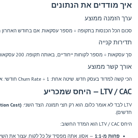
איך מודדים את הנתונים
ערך הזמנה ממוצע
סכום הכל הכנסות בתקופה ÷ מספר עסקאות. אם בחודש האחרון מכרת 50,000 ש"ח ב-200 עסקאות, ערך הזמנה ממוצע =
תדירות קנייה
סך עסקאות ÷ מספר לקוחות ייחודיים, באותה תקופה. 200 עסקאות ל-80 לקוחות = 2.5 קניות לחודש לכל לקוח.
אורך קשר ממוצע
הכי קשה למדוד בעסק חדש. שיטה אחת: 1 ÷ Churn Rate חודשי. אם 5% מהלקוחות נוטשים בכל חודש, אורך קשר ממוצע = 1 ÷ 0.05 = 20 חודשים.
LTV / CAC — היחס שמכריע
LTV לבד לא אומר כלום. הוא רק חצי תמונה. הצד השני:
tion Cost)
חדשים).
היחס LTV / CAC הוא המדד החשוב:
פחות מ-1:1
— אסון. אתה מפסיד על כל לקוח. עצור את השיוו