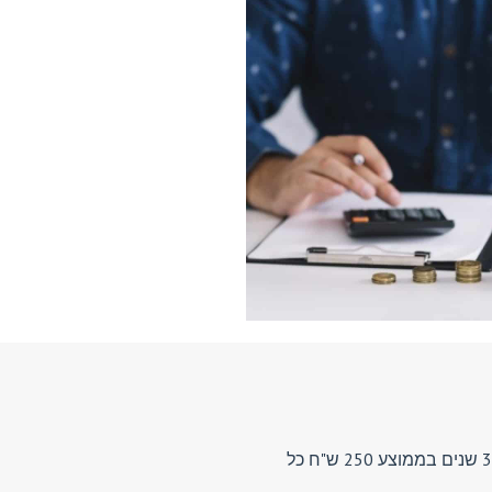
LTV — Lifetime Value — הוא הסכום הכולל שלקוח אחד מכניס לעסק שלך לאורך כל הקשר. אם לקוח קונה אצלך 4 פעמים בשנה במשך 3 שנים בממוצע 250 ש"ח כל