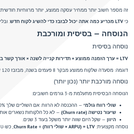
זה מספר חשוב יותר ממחיר עסקה ממוצע, יותר מרווחיות חודשית, 
כי
LTV מכריע כמה אתה יכול לבזבז כדי להשיג לקוח חדש
. ובל
הנוסחה — בסיסית ומורכבת
נוסחה בסיסית
LTV = ערך הזמנה ממוצע × תדירות קנייה לשנה × אורך קשר בשנים
דוגמה: מסעדה שלקוח ממוצע מבקר 8 פעמים בשנה, מבזבז 120 ש"ח לביקור, ונשאר לקוח 2.5 שנים = 8 × 120 × 2.5 =
נוסחה מורכבת יותר (נכון יותר)
הנוסחה הבסיסית מתעלמת מ-3 גורמים חשובים:
שולי רווח גולמי
— ההכנסה לא הרווח. אם השוליים שלך 40%, ה-LTV הרווחי הוא רק 40% מהמספר.
שיעור נטישה (Churn rate)
— לא כל הלקוחות נשארים אותו 
היוון
— שקל היום שווה יותר משקל בעוד 3 שנים.
נוסחה מקצועית:
LTV = (ARPU × שולי רווח) ÷ Churn Rate
, כש-ARPU = הכנסה ממוצעת ללקוח לחודש.