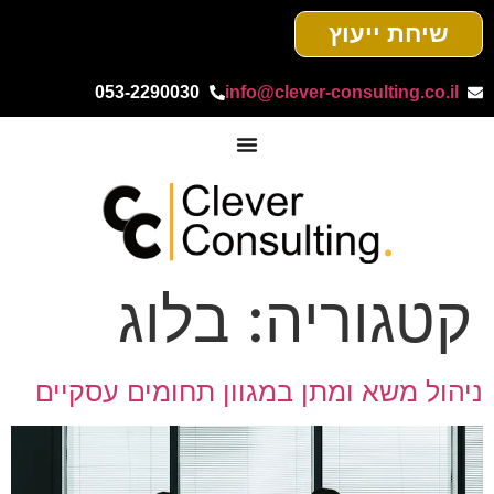
שיחת ייעוץ
053-2290030
info@clever-consulting.co.il
קטגוריה:
בלוג
ניהול משא ומתן במגוון תחומים עסקיים