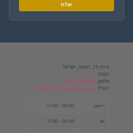
שלח
זרחין 13, רעננה, ישראל
רעננה
טלפון:
053-2290030
דוא"ל:
info@clever-consulting.co.il
ראשון
09:00 - 17:00
שני
09:00 - 17:00